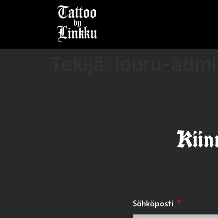
Tekijä:
louru-admi
Kiin
Sähköposti